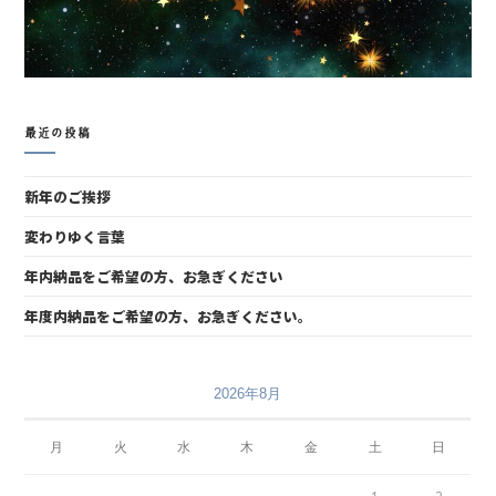
最近の投稿
新年のご挨拶
変わりゆく言葉
年内納品をご希望の方、お急ぎください
年度内納品をご希望の方、お急ぎください。
2026年8月
月
火
水
木
金
土
日