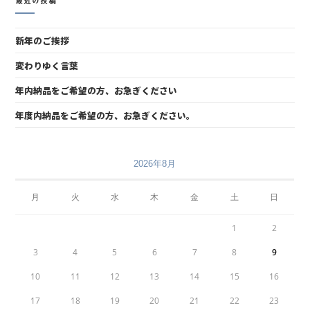
最近の投稿
新年のご挨拶
変わりゆく言葉
年内納品をご希望の方、お急ぎください
年度内納品をご希望の方、お急ぎください。
2026年8月
月
火
水
木
金
土
日
1
2
3
4
5
6
7
8
9
10
11
12
13
14
15
16
17
18
19
20
21
22
23